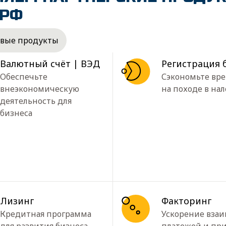
 РФ
овые продукты
Валютный счёт | ВЭД
Регистрация 
Обеспечьте
Сэкономьте вр
внеэкономическую
на походе в на
деятельность для
бизнеса
Лизинг
Факторинг
Кредитная программа
Ускорение вза
для развития бизнеса.
платежей и пр