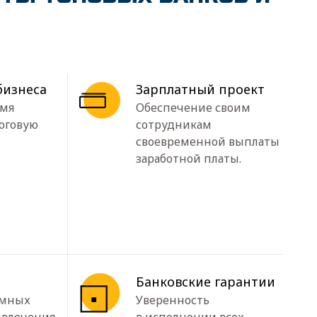
бизнеса
Зарплатный проект
емя
Обеспечение своим
логовую
сотрудникам
своевременной выплаты
заработной платы.
Банковские гарантии
имных
Уверенность
ивлечения
в исполнении всех