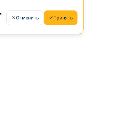
лы
Отменить
Принять